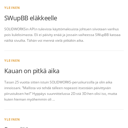
YLEINEN
SWupBB eläkkeelle
SOLIDWORKSin API:n tulevista käyttömaksuista johtuen siivotaan vanhus
pois kuleksimasta. Eli ei päivity enää ja jossain vaiheessa SWupBB katoaa
näiltä sivuilta. Tähän voi mennä vielä pitkäkin aika.
YLEINEN
Kauan on pitkä aika
Tasan 25 vuotta sitten istuin SOLIDWORKS-peruskurssilla ja olin aika
innoissani. ”Mallista voi tehdä tälleen nopeasti itsestään päivittyvän
piirustuksen hei!” Hyppäys suunnittelussa 2D:stä 3D:hen olisi iso, mutta
kuten hieman myöhemmin oli …
YLEINEN