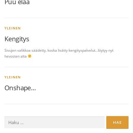
Puu elää
YLEINEN
Kengitys
Sivujen valikkoa säädetty, koska lisätty kengityspalvelut…löytyy nyt
hevosten alta
YLEINEN
Onshape…
Haku: