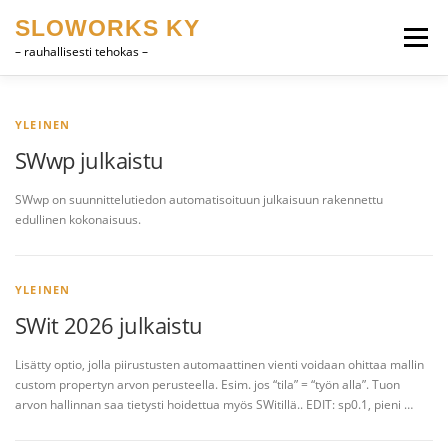
Siirry
SLOWORKS KY
sisältöön
Valikko
– rauhallisesti tehokas –
TUOTEKEHITYS, CAD
OHJELMISTOT
YLEINEN
SWwp julkaistu
HEVOSET
MUUTA
YHTEYSTIEDOT
SWwp on suunnittelutiedon automatisoituun julkaisuun rakennettu
edullinen kokonaisuus.
SUOMI
ENGLISH
YLEINEN
SWit 2026 julkaistu
Lisätty optio, jolla piirustusten automaattinen vienti voidaan ohittaa mallin
custom propertyn arvon perusteella. Esim. jos “tila” = “työn alla”. Tuon
arvon hallinnan saa tietysti hoidettua myös SWitillä.. EDIT: sp0.1, pieni …