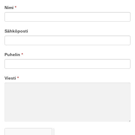
Nimi
*
Ota
yhteyttä
Sähköposti
Puhelin
*
Viesti
*