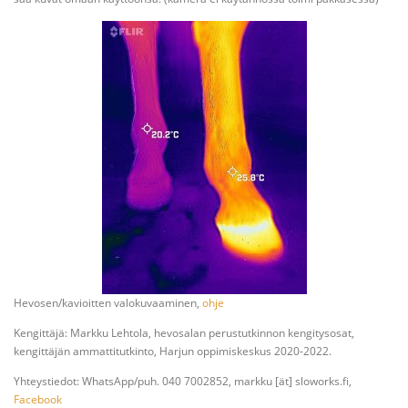
Hevosen/kavioitten valokuvaaminen,
ohje
Kengittäjä: Markku Lehtola, hevosalan perustutkinnon kengitysosat,
kengittäjän ammattitutkinto, Harjun oppimiskeskus 2020-2022.
Yhteystiedot: WhatsApp/puh. 040 7002852, markku [ät] sloworks.fi,
Facebook