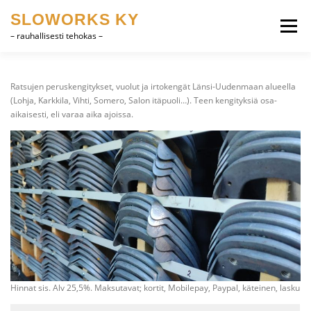
Siirry
SLOWORKS KY
sisältöön
Valikko
– rauhallisesti tehokas –
TUOTEKEHITYS, CAD
OHJELMISTOT
Ratsujen peruskengitykset, vuolut ja irtokengät Länsi-Uudenmaan alueella
(Lohja, Karkkila, Vihti, Somero, Salon itäpuoli…). Teen kengityksiä osa-
aikaisesti, eli varaa aika ajoissa.
HEVOSET
MUUTA
YHTEYSTIEDOT
SUOMI
ENGLISH
Hinnat sis. Alv 25,5%. Maksutavat; kortit, Mobilepay, Paypal, käteinen, lasku