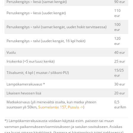
Peruskengitys – kesä (samat kengät)
90 eur
110
Peruskengitys – kesä (uudet kengät)
eur
100
Peruskengitys – talvi (samat kengät, uudet hokit tarvittaessa)
eur
120
Peruskengitys – talvi (uudet kengät, 16 kpl hokit)
eur
Vuolu
40 eur
Irtokenkä (+5 eur/uusi kenkä)
25 eur
15/25
Tilsakumit, 4 kpl ( mustat / silikoni-PU)
eur
Lämpökamerakuvaus *
30 eur
Likaisen hevosen lisä
20 eur
Matkakorvaus (yli menevältä osalta, kun matka yhteen
0,5
suuntaan yli 50km,
Suomelantie 157, Pusula ->
)
eur/km
*) Lämpökamerakuvausta voidaan käyttää esim. paiseen tai muun
vamman paikannukseen/varmistukseen ja satulan sovitukseen. Asiakas
saa kuvat omaan käyttöönsä. (kamera ei käytännössä toimi pakkasessa)