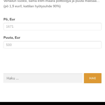
Vertailun vuoksi, sama kWh-määrä polttoöljyä ja puuta maksaa…
(pö 1,9 eur/l, kattilan hyötysuhde 90%)
Pö, Eur
Puuta, Eur
Haku: