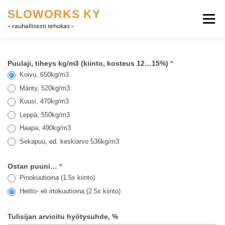
Siirry
SLOWORKS KY
sisältöön
Valikko
– rauhallisesti tehokas –
TUOTEKEHITYS, CAD
OHJELMISTOT
Puulaji, tiheys kg/m3 (kiinto, kosteus 12…15%)
*
puulaskuri
Koivu, 650kg/m3
Mänty, 520kg/m3
HEVOSET
MUUTA
YHTEYSTIEDOT
Kuusi, 470kg/m3
Leppä, 550kg/m3
Haapa, 490kg/m3
SUOMI
ENGLISH
Sekapuu, ed. keskiarvo 536kg/m3
Ostan puuni…
*
Pinokuutioina (1.5x kiinto)
Heitto- eli irtokuutioina (2.5x kiinto)
Tulisijan arvioitu hyötysuhde, %