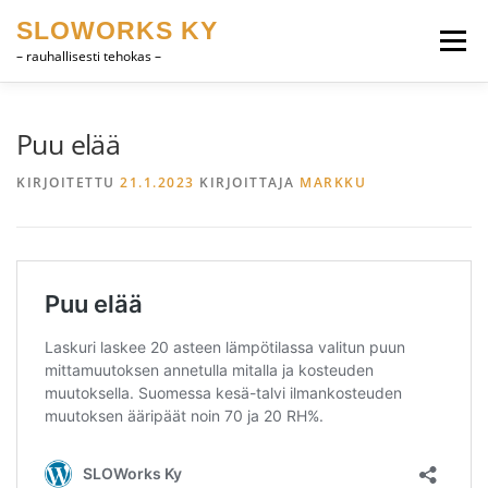
Siirry
SLOWORKS KY
sisältöön
Valikko
– rauhallisesti tehokas –
TUOTEKEHITYS, CAD
OHJELMISTOT
Puu elää
KIRJOITETTU
21.1.2023
KIRJOITTAJA
MARKKU
HEVOSET
MUUTA
YHTEYSTIEDOT
SUOMI
ENGLISH