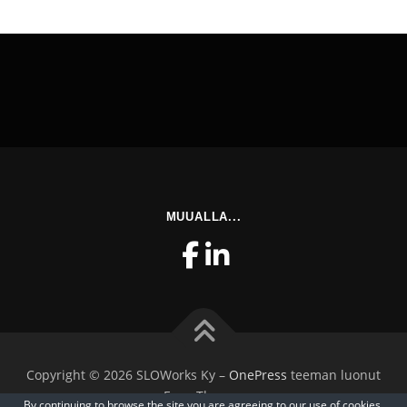
MUUALLA...
Copyright © 2026 SLOWorks Ky
–
OnePress
teeman luonut
FameThemes
By continuing to browse the site you are agreeing to our
use of cookies
.