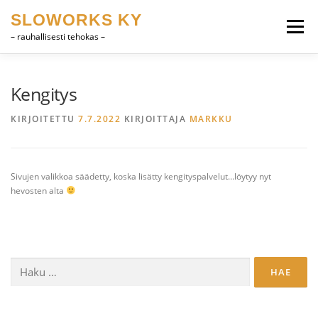
Siirry
SLOWORKS KY
sisältöön
Valikko
– rauhallisesti tehokas –
TUOTEKEHITYS, CAD
OHJELMISTOT
Kengitys
KIRJOITETTU
7.7.2022
KIRJOITTAJA
MARKKU
HEVOSET
MUUTA
YHTEYSTIEDOT
Sivujen valikkoa säädetty, koska lisätty kengityspalvelut…löytyy nyt
SUOMI
ENGLISH
hevosten alta
Haku: