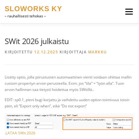
Siirry
SLOWORKS KY
sisältöön
Valikko
– rauhallisesti tehokas –
TUOTEKEHITYS, CAD
OHJELMISTOT
SWit 2026 julkaistu
KIRJOITETTU
12.12.2025
KIRJOITTAJA
MARKKU
HEVOSET
MUUTA
YHTEYSTIEDOT
Lisätty optio, jolla piirustusten automaattinen vienti voidaan ohittaa mallin
SUOMI
ENGLISH
custom propertyn arvon perusteella. Esim. jos “tila” = “työn alla”. Tuon
arvon hallinnan saa tietysti hoidettua myös SWitillä..
EDIT: sp0.1, pieni bugi korjattu ja vaihdettu uuden option toimivuus toisin
päin, eli ”Export only when”, eikä ”Do not export”
.
LATAA SWit 2026