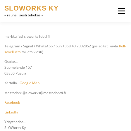
Siirry
SLOWORKS KY
sisältöön
Valikko
– rauhallisesti tehokas –
TUOTEKEHITYS, CAD
OHJELMISTOT
markku [at] sloworks [dot] fi
Telegram / Signal / WhatsApp / puh +358 40 7002852 (jos soitat, käytä
Koll-
sovellusta
tai jätä viesti)
HEVOSET
MUUTA
YHTEYSTIEDOT
Osoite…
Suomelantie 157
03850 Pusula
SUOMI
ENGLISH
Kartalla…
Google Map
Mastodon: @sloworks@mastodontti.fi
Facebook
LinkedIn
Yritystiedot…
SLOWorks Ky