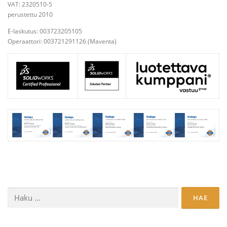
VAT: 2320510-5
perustettu 2010
E-laskutus: 003723205105
Operaattori: 003721291126 (Maventa)
Haku: